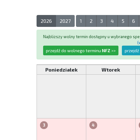
2026
2027
1
2
3
4
5
6
Najbliższy wolny termin dostępny u wybranego spec
(
przejdź do wolnego terminu
NFZ
>>
przejdź
Poniedziałek
Wtorek
3
4