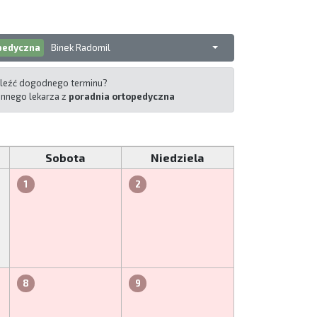
pedyczna
Binek Radomil
leźć dogodnego terminu?
 innego lekarza z
poradnia ortopedyczna
Sobota
Niedziela
1
2
8
9