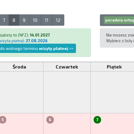
7
8
9
10
11
12
poradnia orto
jalisty to (NFZ):
14.01.2027
Nie możesz zna
wizyta płatna):
27.08.2026
Wybierz z listy
 do wolnego terminu
wizyty płatnej
>>
Środa
Czwartek
Piątek
5
6
7