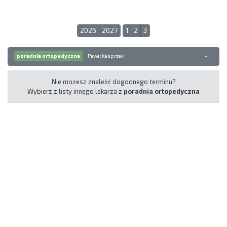
2026
2027
1
2
3
poradnia ortopedyczna
Paweł Kasprzak
Nie możesz znaleźć dogodnego terminu?
Wybierz z listy innego lekarza z
poradnia ortopedyczna