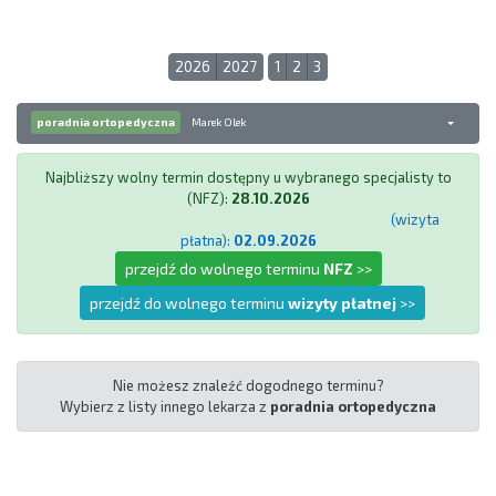
2026
2027
1
2
3
poradnia ortopedyczna
Marek Olek
Najbliższy wolny termin dostępny u wybranego specjalisty to
(NFZ):
28.10.2026
(wizyta
płatna):
02.09.2026
przejdź do wolnego terminu
NFZ
>>
przejdź do wolnego terminu
wizyty płatnej
>>
Nie możesz znaleźć dogodnego terminu?
Wybierz z listy innego lekarza z
poradnia ortopedyczna