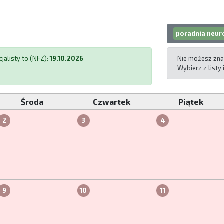
poradnia neur
jalisty to (NFZ):
19.10.2026
Nie możesz zna
Wybierz z listy
Środa
Czwartek
Piątek
2
3
4
9
10
11