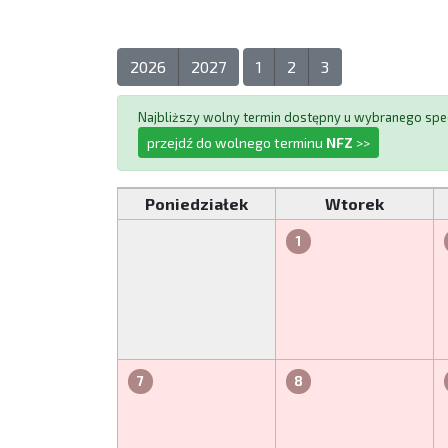
2026
2027
1
2
3
Najbliższy wolny termin dostępny u wybranego spec
przejdź do wolnego terminu
NFZ
>>
Poniedziałek
Wtorek
1
7
8