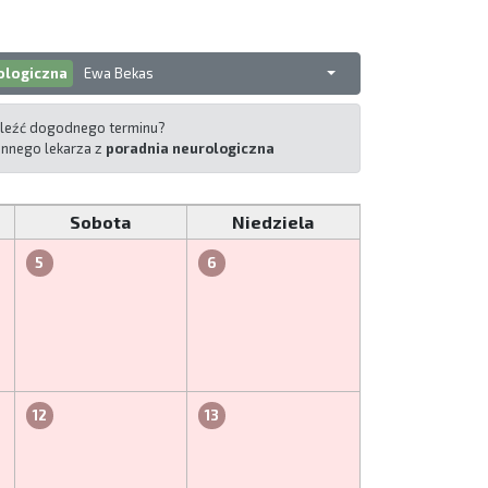
ologiczna
Ewa Bekas
leźć dogodnego terminu?
 innego lekarza z
poradnia neurologiczna
Sobota
Niedziela
5
6
12
13