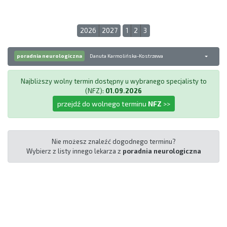
2026
2027
1
2
3
poradnia neurologiczna
Danuta Karmolińska-Kostrzewa
Najbliższy wolny termin dostępny u wybranego specjalisty to
(NFZ):
01.09.2026
przejdź do wolnego terminu
NFZ
>>
Nie możesz znaleźć dogodnego terminu?
Wybierz z listy innego lekarza z
poradnia neurologiczna