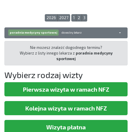
2026
2027
1
2
3
poradnia medycyny sportowej
dowolny lekarz
Nie możesz znaleźć dogodnego terminu?
Wybierz z listy innego lekarza z
poradnia medycyny
sportowej
Wybierz rodzaj wizty
Pierwsza wizyta w ramach NFZ
Kolejna wizyta w ramach NFZ
Wizyta płatna